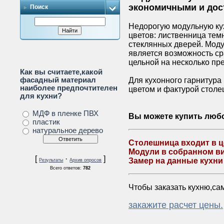
экономичными и дос
Поиск
Недорогую модульную кух
цветов: лиственница тем
стеклянных дверей. Моду
является возможность ср
цельной на несколько пр
Как вы считаете,какой
Для кухонного гарнитура 
фасадный материал
наиболее предпочтителен
цветом и фактурой стол
для кухни?
МДФ в пленке ПВХ
Вы можете купить любо
пластик
натуральное дерево
Столешница входит в ц
Модули в собранном ви
[
·
]
Замер на данные кухни
Результаты
Архив опросов
Всего ответов:
782
Чтобы заказать кухню,са
закажите расчет цены.