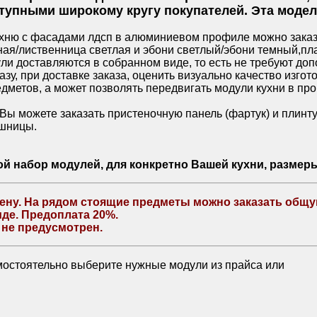
тупными широкому кругу покупателей. Эта модел
ню с фасадами лдсп в алюминиевом профиле можно заказат
ная/лиственница светлая и эбони светлый/эбони темный,пл
ли доставляются в собранном виде, то есть не требуют до
азу, при доставке заказа, оценить визуально качество изг
едметов, а может позволять передвигать модули кухни в пр
Вы можете заказать пристеночную панель (фартук) и плинтус
ешницы.
й набор модулей, для конкретно Вашей кухни, размер
ену. На рядом стоящие предметы можно заказать общу
де. Предоплата 20%.
 не предусмотрен.
мостоятельно выберите нужные модули из прайса или