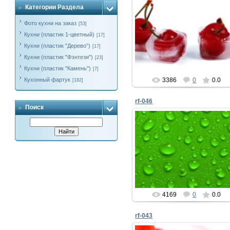
Категории Раздела
Фото кухни на заказ
09.03.2017
[53]
Кухни (пластик 1-цветный)
[17]
Кухонный фартук
Кухни (пластик "Дерево")
voronezh-mebel
[17]
Кухни (пластик "Фэнтези")
[23]
Кухни (пластик "Камень")
[7]
Кухонный фартук
3386
0
0.0
[182]
rf-046
Поиск
09.03.2017
voronezh-mebel
4169
0
0.0
rf-043