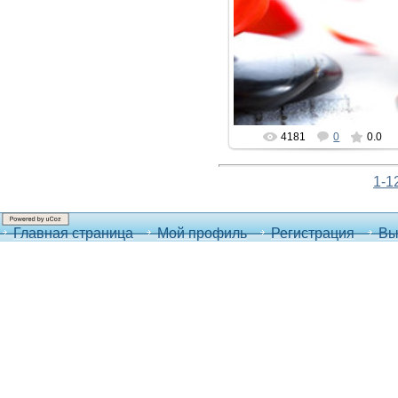
09.03.2017
voronezh-mebel
4181
0
0.0
1-1
Главная страница
Мой профиль
Регистрация
Вы