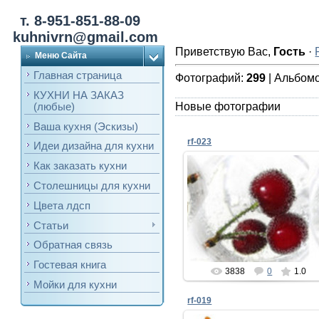
т. 8-951-851-88-09
kuhnivrn@gmail.com
Приветствую Вас
,
Гость
·
Меню Сайта
Главная страница
Фотографий:
299
| Альбом
КУХНИ НА ЗАКАЗ
Новые фотографии
(любые)
Ваша кухня (Эскизы)
rf-023
Идеи дизайна для кухни
Как заказать кухни
Столешницы для кухни
09.03.2017
Цвета лдсп
Кухонный фартук
Статьи
voronezh-mebel
Обратная связь
Гостевая книга
3838
0
1.0
Мойки для кухни
rf-019