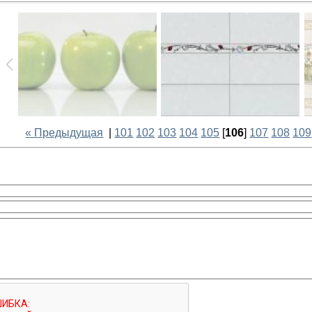
« Предыдущая
|
101
102
103
104
105
[
106
]
107
108
109