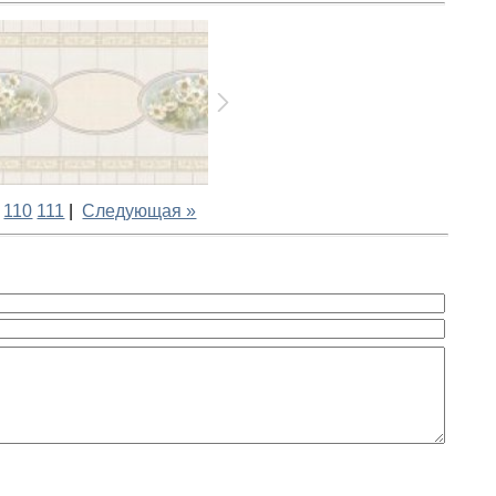
110
111
|
Следующая »