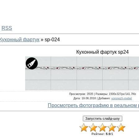
·
RSS
Кухонный фартук
» sp-024
Кухонный фартук sp24
Просмотров
: 3535 |
Размеры
: 1500x327px/141.7Kb
Дата
: 19.06.2016 |
Добавил
:
voronezh-mebel
Просмотреть фотографию в реальном 
Рейтинг
:
5.0
/
1