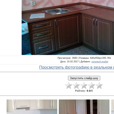
Просмотров
: 3560 |
Размеры
: 640x650px/265.7Kb
Дата
: 10.02.2017 |
Добавил
:
voronezh-mebel
Просмотреть фотографию в реальном 
Рейтинг
:
0.0
/
0