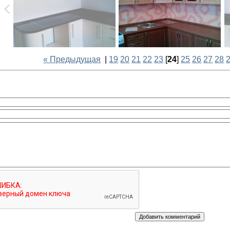
« Предыдущая
|
19
20
21
22
23
[
24
]
25
26
27
28