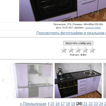
Просмотров
: 3711 |
Размеры
: 640x480px/258.0Kb
Дата
: 10.02.2017 |
Добавил
:
voronezh-mebel
Просмотреть фотографию в реальном 
Рейтинг
:
0.0
/
0
« Предыдущая
|
15
16
17
18
19
[
20
]
21
22
23
24