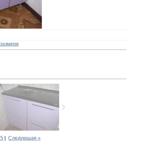
размере
25
|
Следующая »