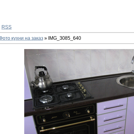
·
RSS
Фото кухни на заказ
» IMG_3085_640